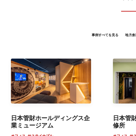
事例すべてを見る
地方創
日本管財ホールディングス企
日本管
業ミュージアム
修所
オフィス
,
サステイナブル
オフィス
,
サ