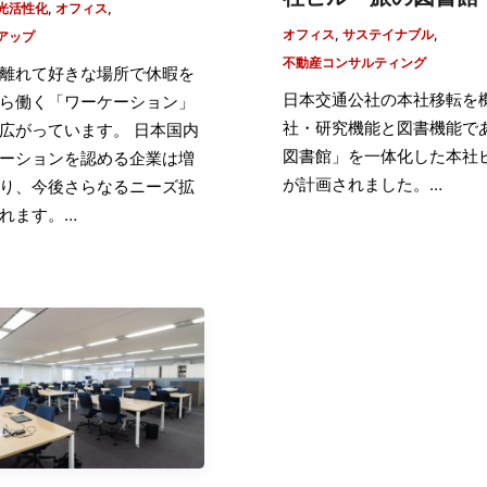
光活性化
,
オフィス
,
オフィス
,
サステイナブル
,
アップ
不動産コンサルティング
離れて好きな場所で休暇を
日本交通公社の本社移転を
ら働く「ワーケーション」
社・研究機能と図書機能で
広がっています。 日本国内
図書館」を一体化した本社
ーションを認める企業は増
が計画されました。…
り、今後さらなるニーズ拡
れます。…