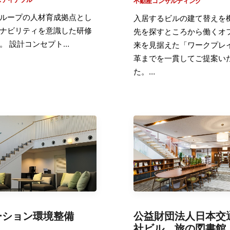
不動産コンサルティング
ループの人材育成拠点とし
入居するビルの建て替えを
ナビリティを意識した研修
先を探すところから働くオ
。 設計コンセプト…
来を見据えた「ワークプレ
革までを一貫してご提案​い
た。…
ーション環境整備
公益財団法人日本交
社ビル 旅の図書館