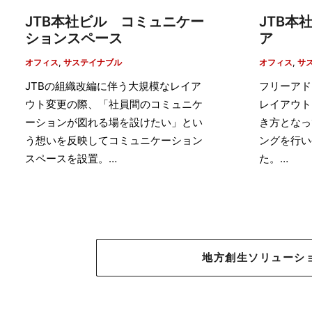
JTB本社ビル コミュニケー
JTB本
ションスペース
ア
オフィス
,
サステイナブル
オフィス
,
サ
JTBの組織改編に伴う大規模なレイア
フリーアド
ウト変更の際、「社員間のコミュニケ
レイアウト
ーションが図れる場を設けたい」とい
き方となっ
う想いを反映してコミュニケーション
ングを行い
スペースを設置。…
た。…
地方創生ソリューシ