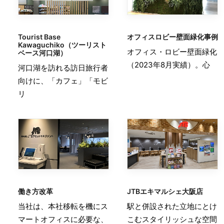
Tourist Base
オフィスロビー壁面緑化事例
Kawaguchiko（ツーリスト
オフィス・ロビー壁面緑化
ベース河口湖）
（2023年8月実績）。心
河口湖を訪れる訪日旅行者
向けに、「カフェ」「モビ
リ
働き方改革
JTBエキマルシェ大阪店
当社は、本社移転を機にス
駅と併設された立地にとけ
マートオフィスに必要な、
こむスタイリッシュな空間