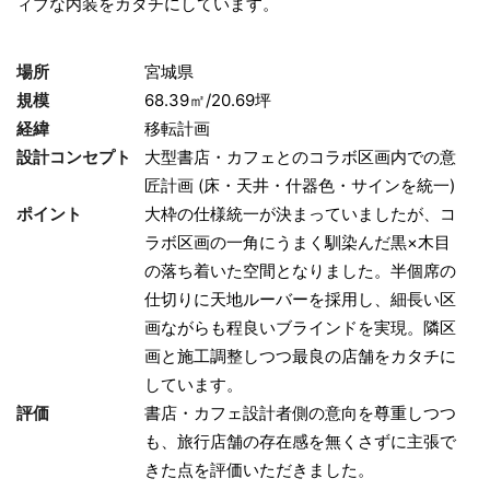
ィブな内装をカタチにしています。
場所
宮城県
規模
68.39㎡/20.69坪
経緯
移転計画
設計コンセプト
大型書店・カフェとのコラボ区画内での意
匠計画 (床・天井・什器色・サインを統一)
ポイント
大枠の仕様統一が決まっていましたが、コ
ラボ区画の一角にうまく馴染んだ黒×木目
の落ち着いた空間となりました。半個席の
仕切りに天地ルーバーを採用し、細長い区
画ながらも程良いブラインドを実現。隣区
画と施工調整しつつ最良の店舗をカタチに
しています。
評価
書店・カフェ設計者側の意向を尊重しつつ
も、旅行店舗の存在感を無くさずに主張で
きた点を評価いただきました。