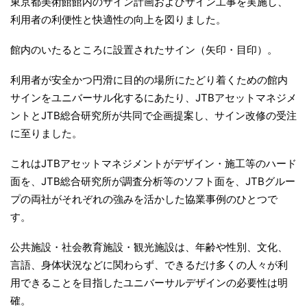
東京都美術館館内のサイン計画およびサイン工事を実施し、
利用者の利便性と快適性の向上を図りました。
館内のいたるところに設置されたサイン（矢印・目印）。
利用者が安全かつ円滑に目的の場所にたどり着くための館内
サインをユニバーサル化するにあたり、JTBアセットマネジメ
ントとJTB総合研究所が共同で企画提案し、サイン改修の受注
に至りました。
これはJTBアセットマネジメントがデザイン・施工等のハード
面を、JTB総合研究所が調査分析等のソフト面を、JTBグルー
プの両社がそれぞれの強みを活かした協業事例のひとつで
す。
公共施設・社会教育施設・観光施設は、年齢や性別、文化、
言語、身体状況などに関わらず、できるだけ多くの人々が利
用できることを目指したユニバーサルデザインの必要性は明
確。